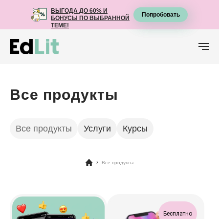
ВЫГОДА ДО 60% И
ВЫГОДА ДО 60% И
Попробовать
Попробовать
БОНУСЫ ПО ВЫБРАННОЙ
БОНУСЫ ПО ВЫБРАННОЙ
ТЕМЕ!
ТЕМЕ!
Все продукты
Все продукты
Услуги
Курсы
Все продукты
Фильтры
Бесплатно