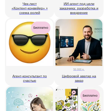
Чек‑лист
ИИ-агент под цели
«Контент‑конвейер» +
заказчика: разработка и
схема ролей
внедрение
Бесплатно
50 000
р.
Агент-консультант по
Цифровой аватар на
счастью
заказ
Бесплатно