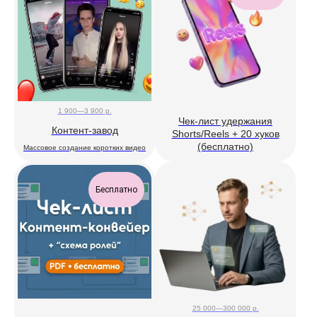
1 900—3 900
р.
Чек-лист удержания
Контент-завод
Shorts/Reels + 20 хуков
(бесплатно)
Массовое создание коротких видео
Бесплатно
25 000—300 000
р.