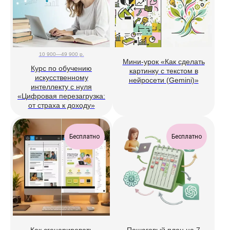
10 900—49 900
р.
Мини-урок «Как сделать
Курс по обучению
картинку с текстом в
искусственному
нейросети (Gemini)»
интеллекту с нуля
«Цифровая перезагрузка:
от страха к доходу»
Бесплатно
Бесплатно
Как сгенерировать
Пошаговый план на 7