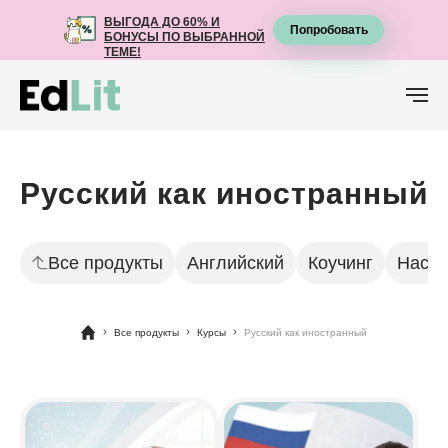
ВЫГОДА ДО 60% И
ВЫГОДА ДО 60% И
Попробовать
Попробовать
БОНУСЫ ПО ВЫБРАННОЙ
БОНУСЫ ПО ВЫБРАННОЙ
ТЕМЕ!
ТЕМЕ!
Русский как иностранный
Все продукты
Английский
Коучинг
Наста
Все продукты
Курсы
Русский как иностранный
Фильтры