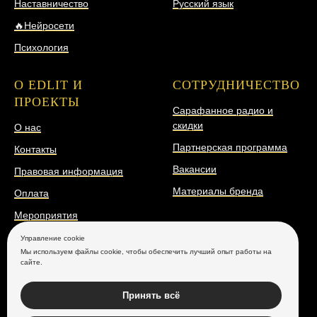
Наставничество
Русский язык
🔥Нейросети
Психология
О EDLIT И
СОТРУДНИЧЕСТВО
ПРОЕКТЫ
Сарафанное радио и
скидки
О нас
Партнерская программа
Контакты
Вакансии
Правовая информация
Материалы бренда
Оплата
Мероприятия
Открытые уроки
Управление cookie
Мы используем файлы cookie, чтобы обеспечить лучший опыт работы на
Мастер-классы
сайте.
Медиа
Принять всё
Бесплатные курсы