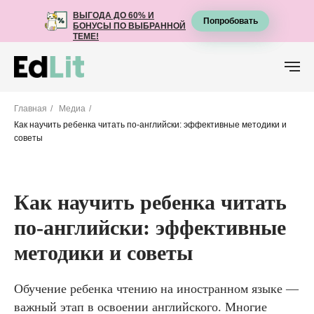
ВЫГОДА ДО 60% И
ВЫГОДА ДО 60% И
Попробовать
Попробовать
БОНУСЫ ПО ВЫБРАННОЙ
БОНУСЫ ПО ВЫБРАННОЙ
ТЕМЕ!
ТЕМЕ!
Главная
/
Медиа
/
Как научить ребенка читать по-английски: эффективные методики и
советы
Как научить ребенка читать
по-английски: эффективные
методики и советы
Обучение ребенка чтению на иностранном языке —
важный этап в освоении английского. Многие