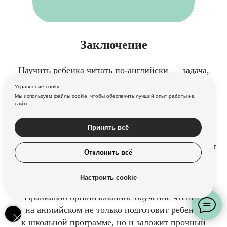
Заключение
Научить ребенка читать по-английски — задача,
требующая терпения, последовательности
Управление cookie
и творческого подхода. Комбинируйте различные
Мы используем файлы cookie, чтобы обеспечить лучший опыт работы на
сайте.
методики, учитывайте индивидуальные
особенности ребенка и делайте процесс обучения
Принять всё
увлекательным. Помните, что положительный
эмоциональный фон и поддержка родителей играют
Отклонить всё
ключевую роль в формировании устойчивого
интереса к изучению английского языка.
Настроить cookie
Правильно организованное обучение чтению
на английском не только подготовит ребенка
к школьной программе, но и заложит прочный