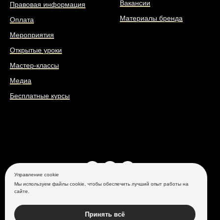
Вакансии
Правовая информация
Материалы бренда
Оплата
Мероприятия
Открытые уроки
Мастер-классы
Медиа
Бесплатные курсы
Управление cookie
Мы используем файлы cookie, чтобы обеспечить лучший опыт работы на
+7 (499) 397 70 00
сайте.
г. Москва, ул. Таганрогская, д. 25
ООО Глоссологус
Принять всё
Все права защищены, 2026 ®️