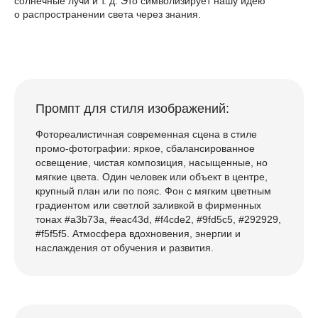
солнечные лучи и т. д. Это символизирует нашу идею
о распространении света через знания.
Промпт для стиля изображений:
Фотореалистичная современная сцена в стиле
промо-фотографии: яркое, сбалансированное
освещение, чистая композиция, насыщенные, но
мягкие цвета. Один человек или объект в центре,
крупный план или по пояс. Фон с мягким цветным
градиентом или светлой заливкой в фирменных
тонах #a3b73a, #eac43d, #f4cde2, #9fd5c5, #292929,
#f5f5f5. Атмосфера вдохновения, энергии и
наслаждения от обучения и развития.