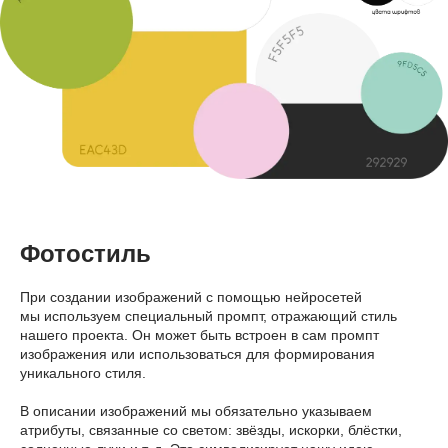
UNAGEO
Простой геометрический шрифт с
переменной насыщенностью и поддержкой
наклона курсива, созданный с учетом
использования цифровых технологий,
однако он так же хорошо работает и в
печатном виде.
Unageo Bold — для заголовков
Unageo medium — подзаголовки
Unageo regular — основной текст
Фотостиль
При создании изображений с помощью нейросетей
Скачать шрифт
мы используем специальный промпт, отражающий стиль
нашего проекта. Он может быть встроен в сам промпт
изображения или использоваться для формирования
уникального стиля.
В описании изображений мы обязательно указываем
атрибуты, связанные со светом: звёзды, искорки, блёстки,