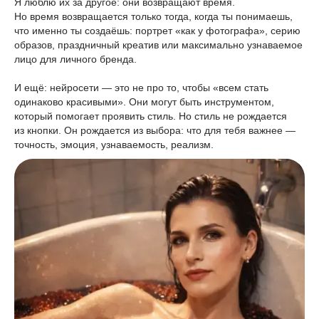
Я люблю их за другое: они возвращают время.
Но время возвращается только тогда, когда ты понимаешь,
что именно ты создаёшь: портрет «как у фотографа», серию
образов, праздничный креатив или максимально узнаваемое
лицо для личного бренда.
И ещё: нейросети — это не про то, чтобы «всем стать
одинаково красивыми». Они могут быть инструментом,
который помогает проявить стиль. Но стиль не рождается
из кнопки. Он рождается из выбора: что для тебя важнее —
точность, эмоция, узнаваемость, реализм.