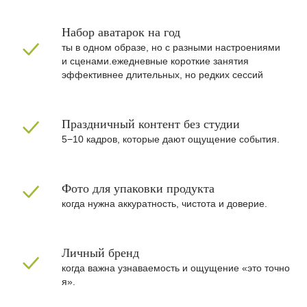
Набор аватарок на год
ты в одном образе, но с разными настроениями
и сценами.ежедневные короткие занятия
эффективнее длительных, но редких сессий
Праздничный контент без студии
5−10 кадров, которые дают ощущение события.
Фото для упаковки продукта
когда нужна аккуратность, чистота и доверие.
Личный бренд
когда важна узнаваемость и ощущение «это точно
я».