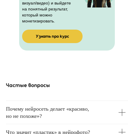
визуал/видео) и выйдете
на понятный результат,
который можно
монетизировать.
Узнать про курс
Частые вопросы
Почему нейросеть делает «красиво,
но не похоже»?
Что значит «пластик» в нейрофото?