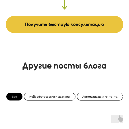
Получить быструю консультацию
Другие посты блога
Все
Нейрофотосессия и аватары
Автоматизация контента