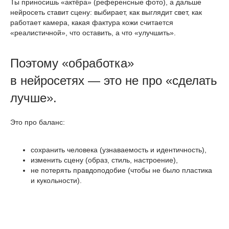
Ты приносишь «актёра» (референсные фото), а дальше
нейросеть ставит сцену: выбирает, как выглядит свет, как
работает камера, какая фактура кожи считается
«реалистичной», что оставить, а что «улучшить».
Поэтому «обработка»
в нейросетях — это не про «сделать
лучше».
Это про баланс:
сохранить человека (узнаваемость и идентичность),
изменить сцену (образ, стиль, настроение),
не потерять правдоподобие (чтобы не было пластика
и кукольности).