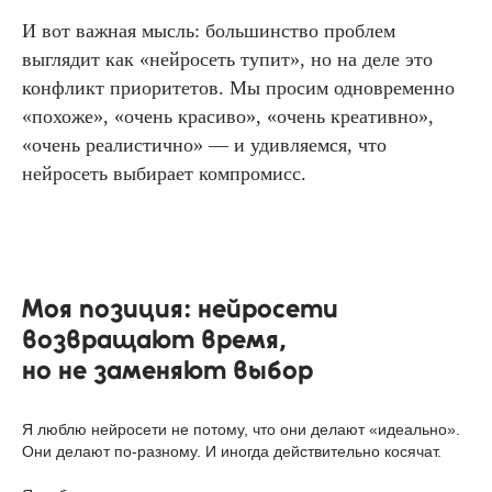
И вот важная мысль: большинство проблем
выглядит как «нейросеть тупит», но на деле это
конфликт приоритетов. Мы просим одновременно
«похоже», «очень красиво», «очень креативно»,
«очень реалистично» — и удивляемся, что
нейросеть выбирает компромисс.
Моя позиция: нейросети
возвращают время,
но не заменяют выбор
Я люблю нейросети не потому, что они делают «идеально».
Они делают по‑разному. И иногда действительно косячат.