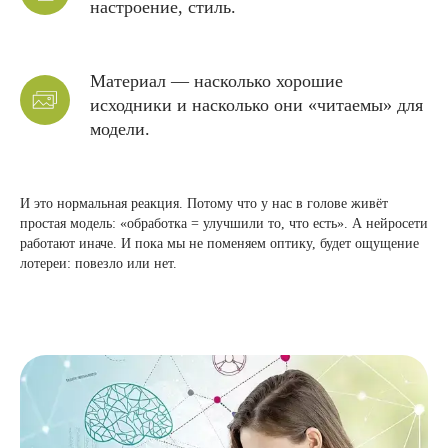
настроение, стиль.
Материал — насколько хорошие
исходники и насколько они «читаемы» для
модели.
И это нормальная реакция. Потому что у нас в голове живёт
простая модель: «обработка = улучшили то, что есть». А нейросети
работают иначе. И пока мы не поменяем оптику, будет ощущение
лотереи: повезло или нет.