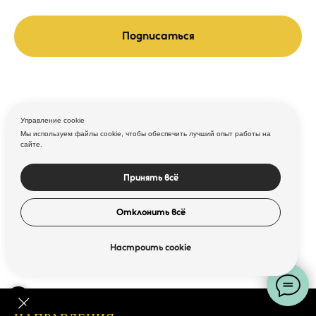
Подписаться
Управление cookie
Мы используем файлы cookie, чтобы обеспечить лучший опыт работы на
сайте.
Участвовать с VK ID
Принять всё
или войти через VK ID с
использованием данных из сервиса
Отклонить всё
Настроить cookie