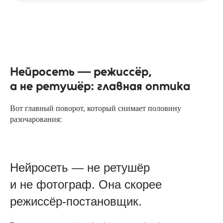
Нейросеть — режиссёр,
а не ретушёр: главная оптика
Вот главный поворот, который снимает половину
разочарования:
Нейросеть — не ретушёр
и не фотограф. Она скорее
режиссёр-постановщик.