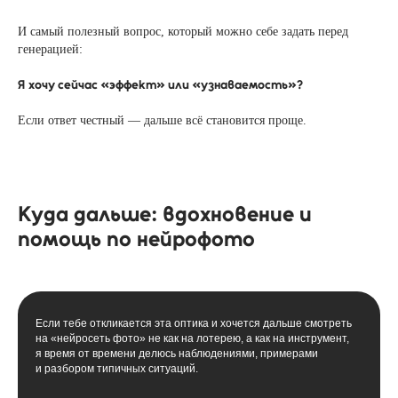
И самый полезный вопрос, который можно себе задать перед
генерацией:
Я хочу сейчас «эффект» или «узнаваемость»?
Если ответ честный — дальше всё становится проще.
Куда дальше: вдохновение и
помощь по нейрофото
Если тебе откликается эта оптика и хочется дальше смотреть
на «нейросеть фото» не как на лотерею, а как на инструмент,
я время от времени делюсь наблюдениями, примерами
и разбором типичных ситуаций.