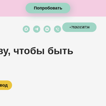
Попробовать
Попробовать
+79263158734
ву, чтобы быть
авод