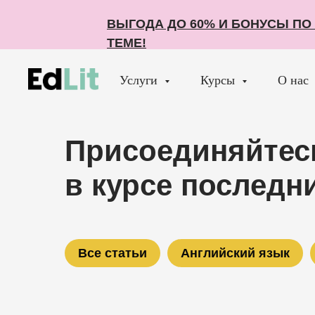
ВЫГОДА ДО 60% И БОНУСЫ П
ВЫГОДА ДО 60% И БОНУСЫ П
ТЕМЕ!
ТЕМЕ!
Услуги
Курсы
О нас
Присоединяйтесь
в курсе последн
Все статьи
Английский язык