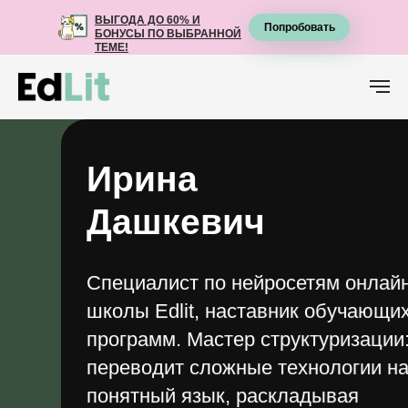
ВЫГОДА ДО 60% И
ВЫГОДА ДО 60% И
Попробовать
Попробовать
БОНУСЫ ПО ВЫБРАННОЙ
БОНУСЫ ПО ВЫБРАННОЙ
ТЕМЕ!
ТЕМЕ!
Ирина
Ирина
Дашкевич
Дашкевич
⟳
Специалист по нейросетям онлайн-
школы Edlit, наставник обучающих
программ. Мастер структуризации:
переводит сложные технологии на
понятный язык, раскладывая
информацию по полочкам. Обладает
талантом видеть суть процессов и
помогает проходить путь в ИИ шаг за
шагом.