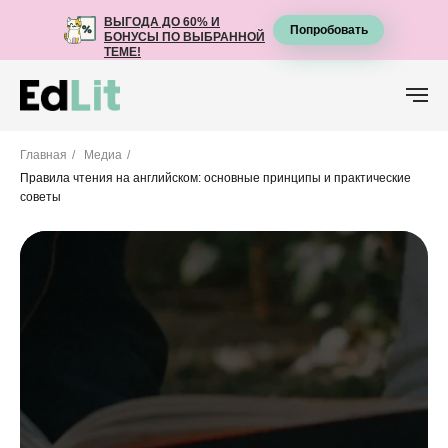
ВЫГОДА ДО 60% И
ВЫГОДА ДО 60% И
Попробовать
Попробовать
БОНУСЫ ПО ВЫБРАННОЙ
БОНУСЫ ПО ВЫБРАННОЙ
ТЕМЕ!
ТЕМЕ!
Главная
/
Медиа
/
Правила чтения на английском: основные принципы и практические
советы