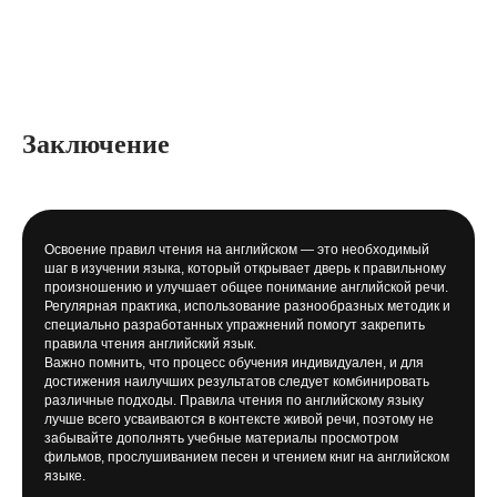
Заключение
Освоение правил чтения на английском — это необходимый
шаг в изучении языка, который открывает дверь к правильному
произношению и улучшает общее понимание английской речи.
Регулярная практика, использование разнообразных методик и
специально разработанных упражнений помогут закрепить
правила чтения английский язык.
Важно помнить, что процесс обучения индивидуален, и для
достижения наилучших результатов следует комбинировать
различные подходы. Правила чтения по английскому языку
лучше всего усваиваются в контексте живой речи, поэтому не
забывайте дополнять учебные материалы просмотром
фильмов, прослушиванием песен и чтением книг на английском
языке.