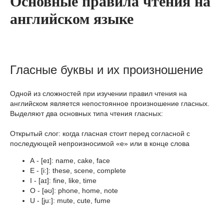
Основные правила чтения на
английском языке
Гласные буквы и их произношение
Одной из сложностей при изучении правил чтения на
английском является непостоянное произношение гласных.
Выделяют два основных типа чтения гласных:
Открытый слог: когда гласная стоит перед согласной с
последующей непроизносимой «e» или в конце слова
А - [eɪ]: name, cake, face
E - [i:]: these, scene, complete
I - [aɪ]: fine, like, time
O - [əʊ]: phone, home, note
U - [ju:]: mute, cute, fume