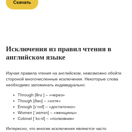
Скачать
Исключения из правил чтения в
английском языке
Изучая правила чтения на английском, невозможно обойти
стороной многочисленные исключения. Некоторые слова
необходимо запоминать индивидуально:
Through [θruː] – «через»
Though [ðəʊ] – «хотя»
Enough [ɪˈnʌf] – «достаточно»
Women [ˈwɪmɪn] – «женщины»
Colonel [ˈkɜːnl] – «полковник»
Интересно, что многие исключения являются часто