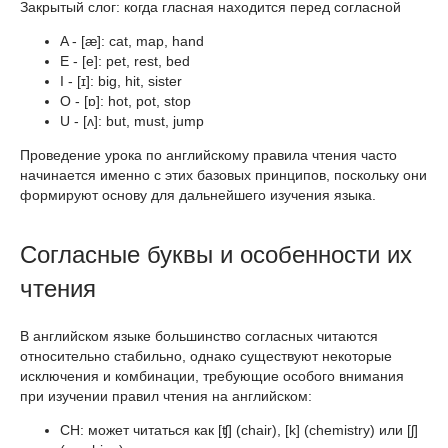
Закрытый слог: когда гласная находится перед согласной
A - [æ]: cat, map, hand
E - [e]: pet, rest, bed
I - [ɪ]: big, hit, sister
O - [ɒ]: hot, pot, stop
U - [ʌ]: but, must, jump
Проведение урока по английскому правила чтения часто
начинается именно с этих базовых принципов, поскольку они
формируют основу для дальнейшего изучения языка.
Согласные буквы и особенности их
чтения
В английском языке большинство согласных читаются
относительно стабильно, однако существуют некоторые
исключения и комбинации, требующие особого внимания
при изучении правил чтения на английском:
CH: может читаться как [ʧ] (chair), [k] (chemistry) или [ʃ]