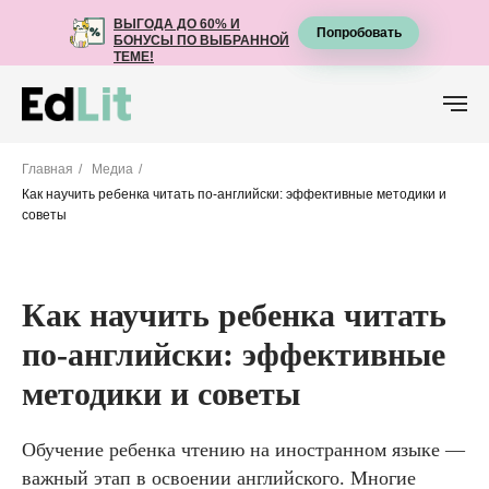
ВЫГОДА ДО 60% И
ВЫГОДА ДО 60% И
Попробовать
Попробовать
БОНУСЫ ПО ВЫБРАННОЙ
БОНУСЫ ПО ВЫБРАННОЙ
ТЕМЕ!
ТЕМЕ!
Главная
/
Медиа
/
Как научить ребенка читать по-английски: эффективные методики и
советы
Как научить ребенка читать
по-английски: эффективные
методики и советы
Обучение ребенка чтению на иностранном языке —
важный этап в освоении английского. Многие