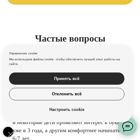
Частые вопросы
Управление cookie
Мы используем файлы cookie, чтобы обеспечить лучший опыт работы на
сайте.
С какого возраста ребенок готов изучать
английский алфавит?
Принять всё
Оптимальный возраст для начала знакомства с
Отклонить всё
английским алфавитом — 4-5 лет, когда
ребенок уже освоил большую часть родного
Настроить cookie
языка. Однако каждый ребенок индивидуален,
и некоторые дети проявляют интерес к буквам
уже в 3 года, а другим комфортнее начинать в
6-7 лет.