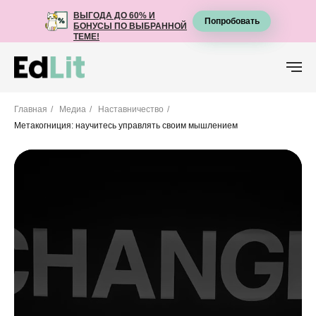
ВЫГОДА ДО 60% И
ВЫГОДА ДО 60% И
Попробовать
Попробовать
БОНУСЫ ПО ВЫБРАННОЙ
БОНУСЫ ПО ВЫБРАННОЙ
ТЕМЕ!
ТЕМЕ!
Главная
/
Медиа
/
Наставничество
/
Метакогниция: научитесь управлять своим мышлением