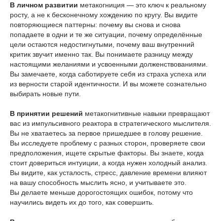
В личном развитии
метакогниция — это ключ к реальному
росту, а не к бесконечному хождению по кругу. Вы видите
повторяющиеся паттерны: почему вы снова и снова
попадаете в одни и те же ситуации, почему определённые
цели остаются недостигнутыми, почему ваш внутренний
критик звучит именно так. Вы понимаете разницу между
настоящими желаниями и усвоенными долженствованиями.
Вы замечаете, когда саботируете себя из страха успеха или
из верности старой идентичности. И вы можете сознательно
выбирать новые пути.
В принятии решений
метакогнитивные навыки превращают
вас из импульсивного реактора в стратегического мыслителя.
Вы не хватаетесь за первое пришедшее в голову решение.
Вы исследуете проблему с разных сторон, проверяете свои
предположения, ищете скрытые факторы. Вы знаете, когда
стоит довериться интуиции, а когда нужен холодный анализ.
Вы видите, как усталость, стресс, давление времени влияют
на вашу способность мыслить ясно, и учитываете это.
Вы делаете меньше дорогостоящих ошибок, потому что
научились видеть их до того, как совершить.