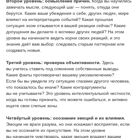
Второй уровень: осмысление причин.
Когда вы научились
замечать мысли, следующий шаг — понять, откуда они
берутся. Какие ваши убеждения о себе, других людях, мире
влияют на интерпретацию событий? Какая прошлая
ситуация эхом отзывается в вашей реакции сейчас? Какие
допущения вы делаете о мотивах других людей? На этом
уровне вы начинаете видеть корни своих реакций, и это
знание даёт вам выбор: следовать старым паттернам или
создавать новые.
Третий уровень: проверка объективности.
Здесь
вы учитесь ставить под сомнение собственные выводы.
Какие факты противоречат вашему умозаключению?
Если бы вы увидели эту ситуацию глазами другого человека,
что показалось бы иначе? Какие контраргументы
вы не учитываете? Это уровень интеллектуальной честности,
когда вы готовы признать, что можете ошибаться, и активно
ищете свои слепые зоны.
Четвёртый уровень: осознание эмоций и их влияния.
Эмоции не враги разума, но они искажают восприятие, если
вы не осознаёте их присутствие. На этом уровне
вы начинаете чувствовать, какая эмоция владеет вашим