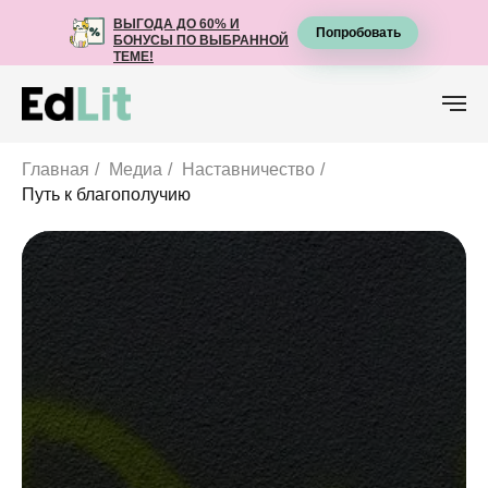
ВЫГОДА ДО 60% И
ВЫГОДА ДО 60% И
Попробовать
Попробовать
БОНУСЫ ПО ВЫБРАННОЙ
БОНУСЫ ПО ВЫБРАННОЙ
ТЕМЕ!
ТЕМЕ!
Главная
/
Медиа
/
Наставничество
/
Путь к благополучию