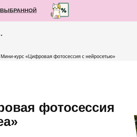
О ВЫБРАННОЙ
О ВЫБРАННОЙ
Мини-курс «Цифровая фотосессия с нейросетью»
ровая фотосессия
ea»