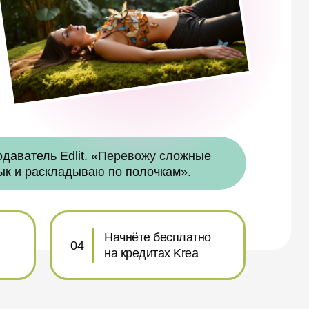
одаватель Edlit. «Перевожу сложные
ык и раскладываю по полочкам».
Начнёте бесплатно
Старт за 10–20 минут
04
на кредитах Krea