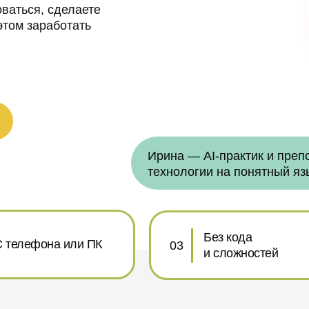
оваться, сделаете
 этом заработать
Ирина — AI‑практик и преп
технологии на понятный яз
Без кода
С телефона или ПК
03
и сложностей