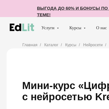
ВЫГОДА ДО 60% И БОНУСЫ П
ВЫГОДА ДО 60% И БОНУСЫ П
ТЕМЕ!
ТЕМЕ!
Услуги
Курсы
О нас
Главная
/
Каталог
/
Курсы
/
Нейросети
/
Мини-курс «Циф
с нейросетью Kr