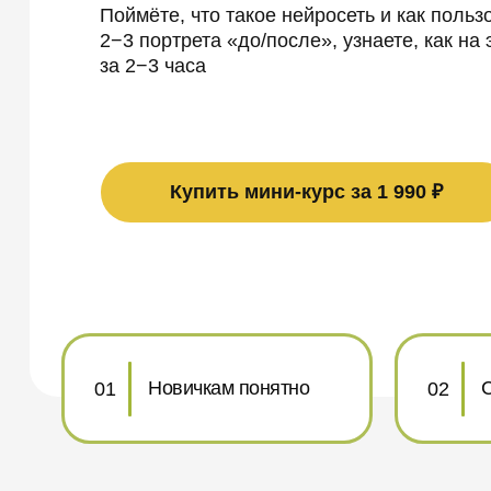
Поймёте, что такое нейросеть и как польз
2−3 портрета «до/после», узнаете, как на
за 2−3 часа
Купить мини-курс за 1 990 ₽
Новичкам понятно
01
02