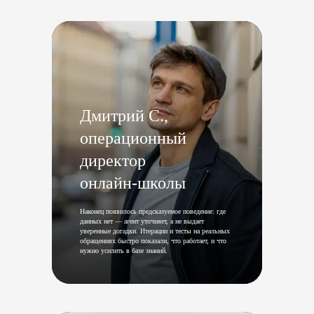
Дмитрий С.,
операционный
директор
онлайн‑школы
Наконец появилось предсказуемое поведение: где
данных нет — агент уточняет, а не выдает
уверенные догадки. Итерации и тесты на реальных
обращениях быстро показали, что работает, и что
нужно усилить в базе знаний.