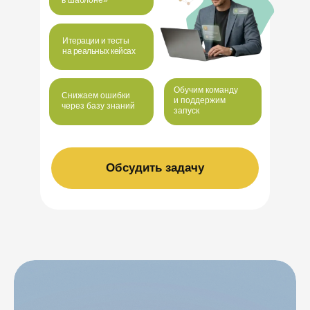
в шаблоне»
Итерации и тесты
на реальных кейсах
Обучим команду
Снижаем ошибки
и поддержим
через базу знаний
запуск
Обсудить задачу