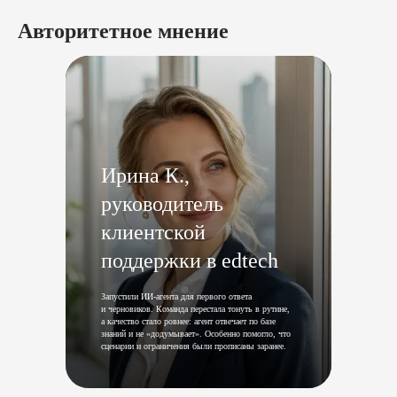
Авторитетное мнение
Ирина К.,
руководитель
клиентской
поддержки в edtech
Запустили ИИ‑агента для первого ответа
и черновиков. Команда перестала тонуть в рутине,
а качество стало ровнее: агент отвечает по базе
знаний и не «додумывает». Особенно помогло, что
сценарии и ограничения были прописаны заранее.