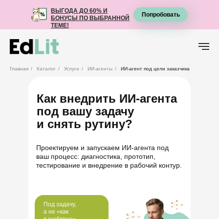
ВЫГОДА ДО 60% И
ВЫГОДА ДО 60% И
Попробовать
Попробовать
БОНУСЫ ПО ВЫБРАННОЙ
БОНУСЫ ПО ВЫБРАННОЙ
ТЕМЕ!
ТЕМЕ!
Главная
/
Каталог
/
Услуги
/
ИИ-агенты
/
ИИ-агент под цели заказчика
Как внедрить ИИ‑агента
под вашу задачу
и снять рутину?
Проектируем и запускаем ИИ‑агента под
ваш процесс: диагностика, прототип,
тестирование и внедрение в рабочий контур.
Под задачу,
а не «как