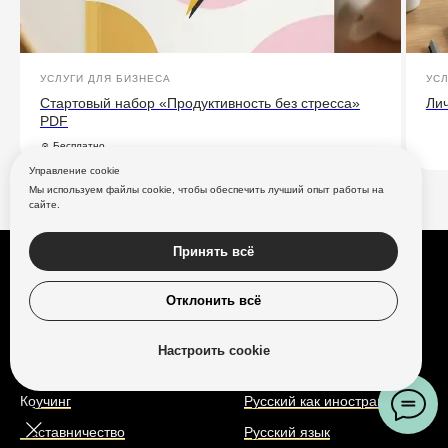
УСЛУГИ ДЛЯ БИЗНЕСА
УСЛ
Стартовый набор «Продуктивность без стресса»
Лич
PDF
☺ Бесплатно
Управление cookie
Мы используем файлы cookie, чтобы обеспечить лучший опыт работы на
сайте.
Принять всё
НАПРАВЛЕНИЯ
НАПРАВЛЕНИЯ
Отклонить всё
ИИ-агенты
Английский
ИИ-аватары
Математика
Настроить cookie
🔥Контент-завод
Обществознание
Коучинг
Русский как иностранный
Наставничество
Русский язык