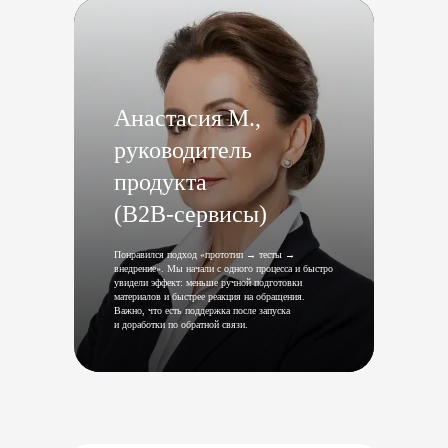
Анастасия М.,
руководитель
продукта
(B2B‑сервисы)
Понравился подход «прототип → тесты →
внедрение». Мы начали с одного процесса и быстро
увидели эффект: меньше ручной подготовки
материалов и быстрее реакция на обращения.
Важно, что есть поддержка после запуска
и доработки по обратной связи.