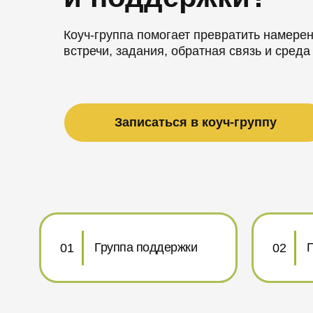
Коуч‑группа помогает превратить намере
встречи, задания, обратная связь и среда
Записаться в коуч‑группу
Группа поддержки
П
01
02