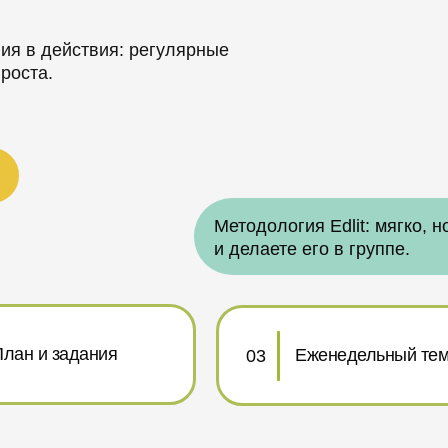
ния в действия: регулярные
 роста.
Методология Edlit: мягко, 
и делаете его в группе.
лан и задания
Еженедельный те
03