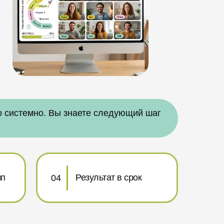
но системно. Вы знаете следующий шаг
мп
Результат в срок
Старт за 10–20 минут
04