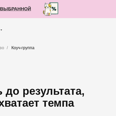
О ВЫБРАННОЙ
О ВЫБРАННОЙ
во
/
Коуч-группа
 до результата,
хватает темпа