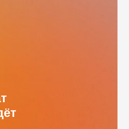
ат
дёт