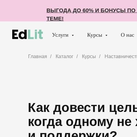
ВЫГОДА ДО 60% И БОНУСЫ П
ВЫГОДА ДО 60% И БОНУСЫ П
ТЕМЕ!
ТЕМЕ!
Услуги
Курсы
О нас
Главная
/
Каталог
/
Курсы
/
Наставничест
Как довести цель
когда одному не 
и поддержки?