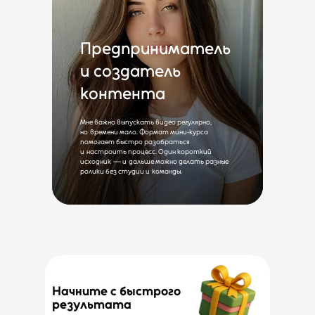
Предприниматель
и создатель
контента
Мне важно выпускать видео регулярно,
но времени мало. Формат мини‑курса
помогает быстро разобраться
и настроить процесс. Один короткий
исходник — и дальше можно делать разные
ролики без студии и команды.
Начните с быстрого
результата