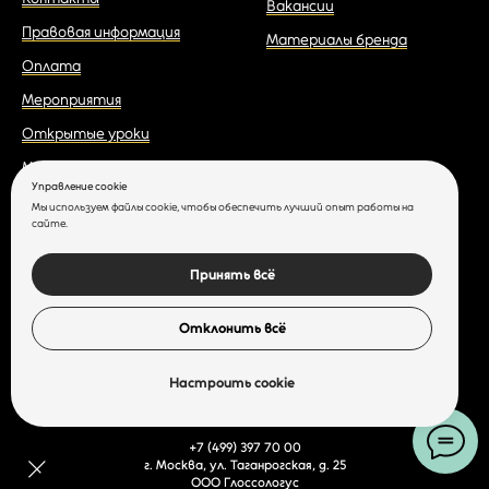
Вакансии
Правовая информация
Материалы бренда
Оплата
Мероприятия
Открытые уроки
Мастер-классы
Управление cookie
Медиа
Мы используем файлы cookie, чтобы обеспечить лучший опыт работы на
сайте.
Бесплатные курсы
Принять всё
Отклонить всё
Настроить cookie
+7 (499) 397 70 00
г. Москва, ул. Таганрогская, д. 25
ООО Глоссологус