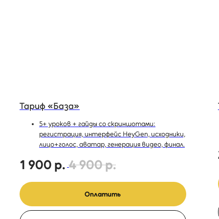
Тариф «База»
5+ уроков + гайды со скриншотами:
регистрация, интерфейс HeyGen, исходники,
лицо+голос, аватар, генерация видео, финал.
1 900
р.
4 900
р.
Оплатить