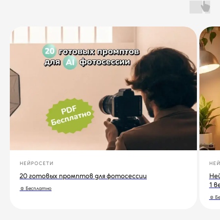
НЕЙРОСЕТИ
НЕ
20 готовых промптов для фотосессии
Ней
1 в
☺ Бесплатно
☺ Б