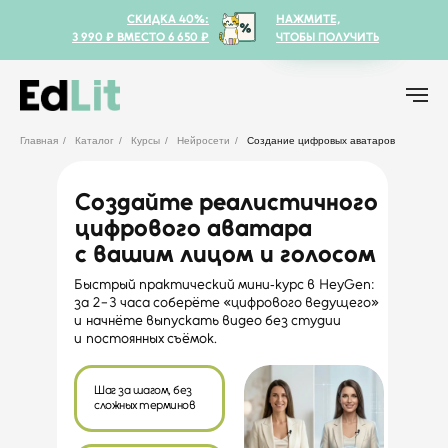
СКИДКА 40%:
НАЖМИТЕ,
ВЫГОДА ДО 60% И БОНУСЫ
ВЫГОДА ДО 60% И БОНУСЫ
Попробовать
Попробовать
3 990 ₽ ВМЕСТО 6 650 ₽
ПО ВЫБРАННОЙ ТЕМЕ!
ПО ВЫБРАННОЙ ТЕМЕ!
ЧТОБЫ ПОЛУЧИТЬ
Главная
/
Каталог
/
Курсы
/
Нейросети
/
Создание цифровых аватаров
Создайте реалистичного
цифрового аватара
с вашим лицом и голосом
Быстрый практический мини‑курс в HeyGen:
за 2−3 часа соберёте «цифрового ведущего»
и начнёте выпускать видео без студии
и постоянных съёмок.
Шаг за шагом, без
сложных терминов