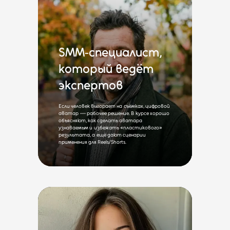
SMM‑специалист,
который ведёт
экспертов
Если человек выгорает на съёмках, цифровой
аватар — рабочее решение. В курсе хорошо
объясняют, как сделать аватара
узнаваемым и избежать «пластикового»
результата, а ещё дают сценарии
применения для Reels/Shorts.