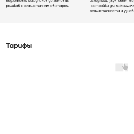
подготовки исходников до готовых
исходники, звук, свет, б
роликов с реалистичным аватаром.
настройки для максимал
реалистичности и узнав
Тарифы