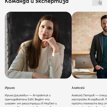
Команда и экспертиза
Ирина
Алексей
Ирина Дашкевич — AI‑практик и
Алексей Петров — спец
преподаватель Edlit. Ведёт «по
настройке AI‑сервисов.
шагам»: от регистрации в HeyGen и
пройти техчасть без ст