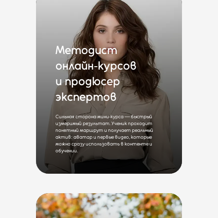
Методист
онлайн‑курсов
и продюсер
экспертов
Сильная сторона мини‑курса — быстрый
измеримый результат. Ученик проходит
понятный маршрут и получает реальный
актив: аватар и первые видео, которые
можно сразу использовать в контенте и
обучении.