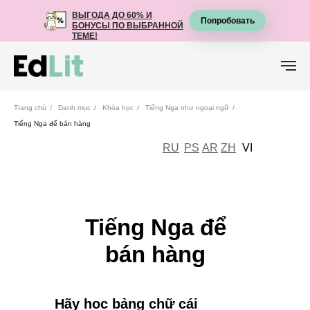
ВЫГОДА ДО 60% И
ВЫГОДА ДО 60% И
Попробовать
Попробовать
БОНУСЫ ПО ВЫБРАННОЙ
БОНУСЫ ПО ВЫБРАННОЙ
ТЕМЕ!
ТЕМЕ!
Trang chủ
/
Danh mục
/
Khóa học
/
Tiếng Nga như ngoại ngữ
/
Tiếng Nga để bán hàng
RU
PS
AR
ZH
VI
Tiếng Nga để
bán hàng
Hãy học bảng chữ cái