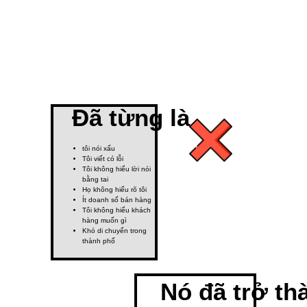
Đã từng là
tôi nói xấu
Tôi viết có lỗi
Tôi không hiểu lời nói
bằng tai
Họ không hiểu rõ tôi
Ít doanh số bán hàng
Tôi không hiểu khách
hàng muốn gì
Khó di chuyển trong
thành phố
Nó đã trở th