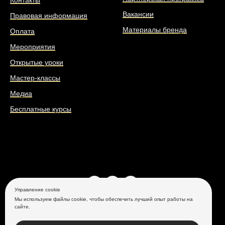
Контакты
Вакансии
Правовая информация
Материалы бренда
Оплата
Мероприятия
Открытые уроки
Мастер-классы
Медиа
Бесплатные курсы
Управление cookie
Мы используем файлы cookie, чтобы обеспечить лучший опыт работы на
+7 (499) 397 70 00
сайте.
г. Москва, ул. Таганрогская, д. 25
ООО Глоссологус