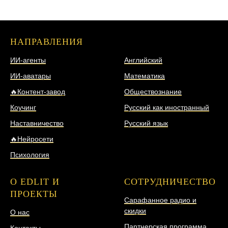
НАПРАВЛЕНИЯ
НАПРАВЛЕНИЯ
ИИ-агенты
Английский
ИИ-аватары
Математика
🔥Контент-завод
Обществознание
Коучинг
Русский как иностранный
Наставничество
Русский язык
🔥Нейросети
Психология
О EDLIT И
СОТРУДНИЧЕСТВО
ПРОЕКТЫ
Сарафанное радио и
скидки
О нас
Партнерская программа