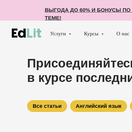
ВЫГОДА ДО 60% И БОНУСЫ П
ВЫГОДА ДО 60% И БОНУСЫ П
ТЕМЕ!
ТЕМЕ!
Услуги
Курсы
О нас
Присоединяйтесь
в курсе последн
Все статьи
Английский язык