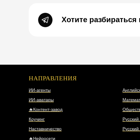
Хотите разбираться 
НАПРАВЛЕНИЯ
НАПР
ИИ-агенты
Английс
ИИ-аватары
Математ
🔥Контент-завод
Общест
Коучинг
Русский
Наставничество
Русский
🔥Нейросети