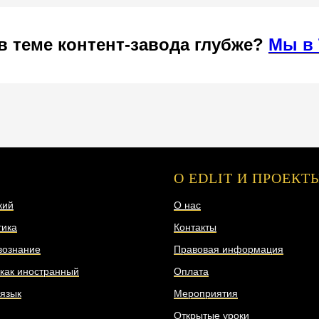
в теме контент-завода глубже?
Мы в 
АВЛЕНИЯ
О EDLIT И ПРОЕКТ
кий
О нас
ика
Контакты
вознание
Правовая информация
 как иностранный
Оплата
 язык
Мероприятия
Открытые уроки