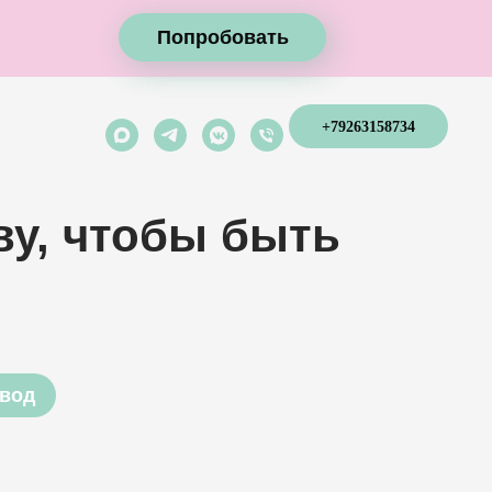
Попробовать
Попробовать
+79263158734
ву, чтобы быть
авод